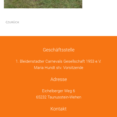
ZURÜCK
Geschäftsstelle
1. Bleidenstadter Carnevals Gesellschaft 1953 e.V.
Maria Hundt stv. Vorsitzende
Adresse
Eichelberger Weg 6
65232 Taunusstein-Wehen
Kontakt