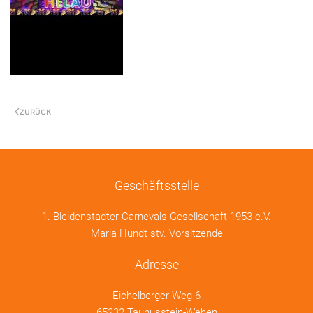
ZURÜCK
Geschäftsstelle
1. Bleidenstadter Carnevals Gesellschaft 1953 e.V.
Maria Hundt stv. Vorsitzende
Adresse
Eichelberger Weg 6
65232 Taunusstein-Wehen