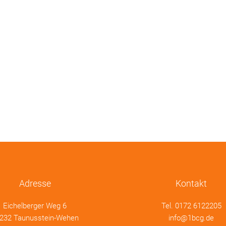
Adresse
Kontakt
Eichelberger Weg 6
Tel.
0172 6122205
232 Taunusstein-Wehen
info@1bcg.de