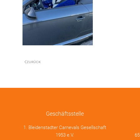
ZURÜCK
Geschäftsstelle
1. Bleidenstadter Carnevals Gesellschaft
1953 e.V.
65