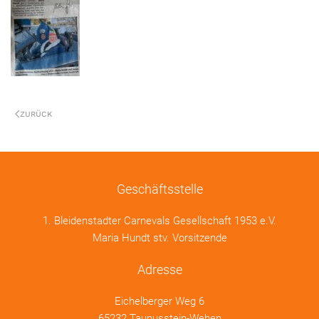
ZURÜCK
Geschäftsstelle
1. Bleidenstadter Carnevals Gesellschaft 1953 e.V.
Maria Hundt stv. Vorsitzende
Adresse
Eichelberger Weg 6
65232 Taunusstein-Wehen