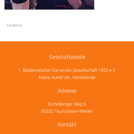
ZURÜCK
Geschäftsstelle
1. Bleidenstadter Carnevals Gesellschaft 1953 e.V.
Maria Hundt stv. Vorsitzende
Adresse
Eichelberger Weg 6
65232 Taunusstein-Wehen
Kontakt