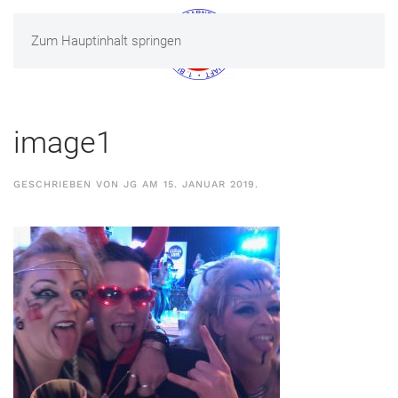
Zum Hauptinhalt springen
MENÜ
image1
GESCHRIEBEN VON
JG
AM
15. JANUAR 2019
.