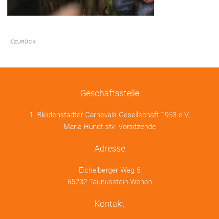
ZURÜCK
Geschäftsstelle
1. Bleidenstadter Carnevals Gesellschaft 1953 e.V.
Maria Hundt stv. Vorsitzende
Adresse
Eichelberger Weg 6
65232 Taunusstein-Wehen
Kontakt