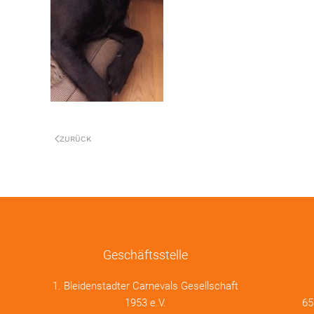
ZURÜCK
Geschäftsstelle
1. Bleidenstadter Carnevals Gesellschaft
1953 e.V.
65