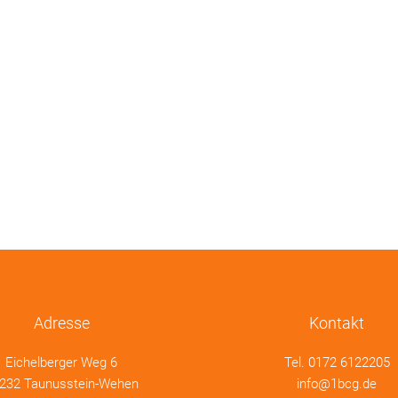
Adresse
Kontakt
Eichelberger Weg 6
Tel.
0172 6122205
232 Taunusstein-Wehen
info@1bcg.de