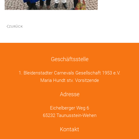
ZURÜCK
Geschäftsstelle
1. Bleidenstadter Carnevals Gesellschaft 1953 e.V.
Maria Hundt stv. Vorsitzende
Adresse
Eichelberger Weg 6
65232 Taunusstein-Wehen
Kontakt