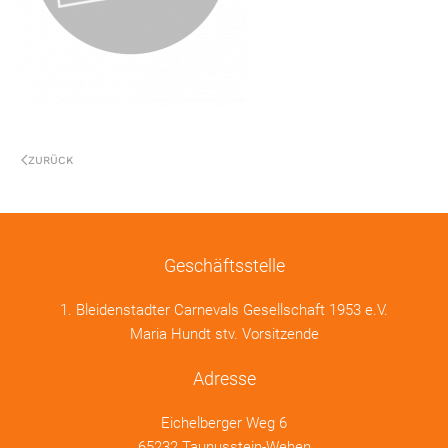
ZURÜCK
Geschäftsstelle
1. Bleidenstadter Carnevals Gesellschaft 1953 e.V.
Maria Hundt stv. Vorsitzende
Adresse
Eichelberger Weg 6
65232 Taunusstein-Wehen