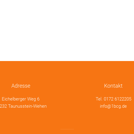
Adresse
Kontakt
Eichelberger Weg 6
Tel.
0172 6122205
232 Taunusstein-Wehen
info@1bcg.de