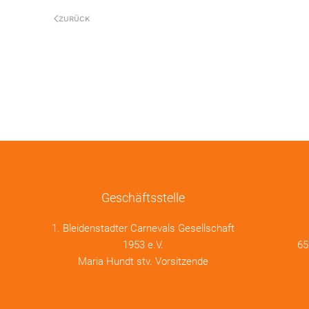
ZURÜCK
Geschäftsstelle
1. Bleidenstadter Carnevals Gesellschaft
1953 e.V.
65
Maria Hundt stv. Vorsitzende