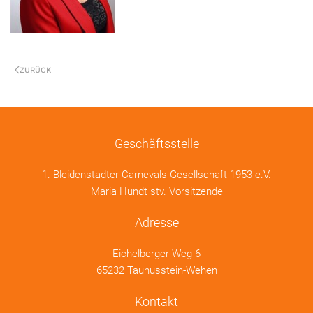
ZURÜCK
Geschäftsstelle
1. Bleidenstadter Carnevals Gesellschaft 1953 e.V.
Maria Hundt stv. Vorsitzende
Adresse
Eichelberger Weg 6
65232 Taunusstein-Wehen
Kontakt