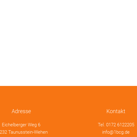
Adresse
Kontakt
Eichelberger Weg 6
Tel.
0172 6122205
232 Taunusstein-Wehen
info@1bcg.de