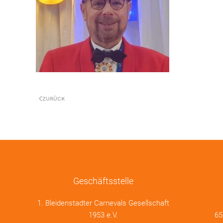
ZURÜCK
Geschäftsstelle
1. Bleidenstadter Carnevals Gesellschaft
1953 e.V.
65