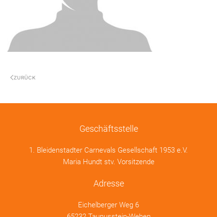
ZURÜCK
Geschäftsstelle
1. Bleidenstadter Carnevals Gesellschaft 1953 e.V.
Maria Hundt stv. Vorsitzende
Adresse
Eichelberger Weg 6
65232 Taunusstein-Wehen