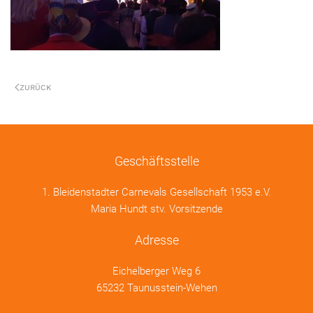
ZURÜCK
Geschäftsstelle
1. Bleidenstadter Carnevals Gesellschaft 1953 e.V.
Maria Hundt stv. Vorsitzende
Adresse
Eichelberger Weg 6
65232 Taunusstein-Wehen