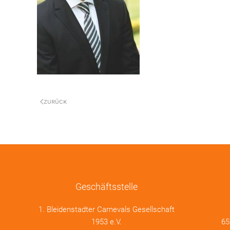
ZURÜCK
Geschäftsstelle
1. Bleidenstadter Carnevals Gesellschaft
1953 e.V.
65