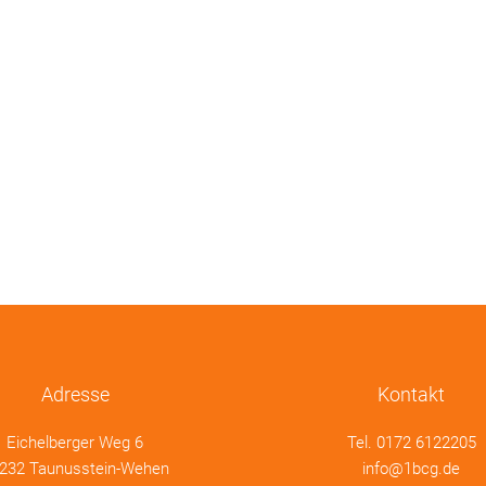
Adresse
Kontakt
Eichelberger Weg 6
Tel.
0172 6122205
232 Taunusstein-Wehen
info@1bcg.de