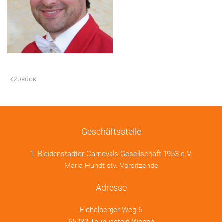
ZURÜCK
Geschäftsstelle
1. Bleidenstadter Carnevals Gesellschaft 1953 e.V.
Maria Hundt stv. Vorsitzende
Adresse
Eichelberger Weg 6
65232 Taunusstein-Wehen